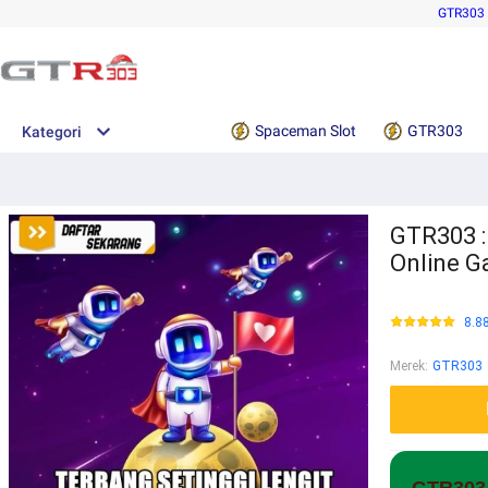
GTR303
Spaceman Slot
GTR303
Kategori
GTR303 :
Online G
8.8
Merek
:
GTR303